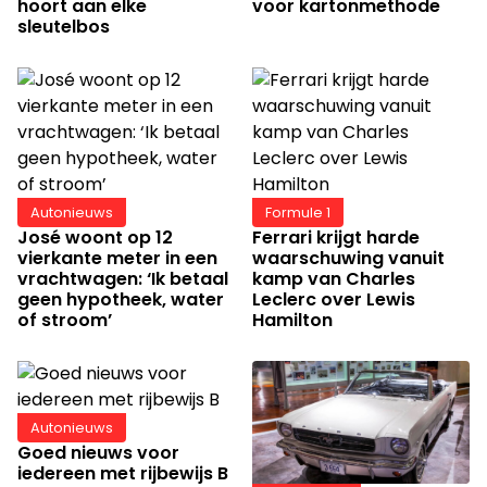
hoort aan elke
voor kartonmethode
sleutelbos
Autonieuws
Formule 1
José woont op 12
Ferrari krijgt harde
vierkante meter in een
waarschuwing vanuit
vrachtwagen: ‘Ik betaal
kamp van Charles
geen hypotheek, water
Leclerc over Lewis
of stroom’
Hamilton
Autonieuws
Goed nieuws voor
iedereen met rijbewijs B