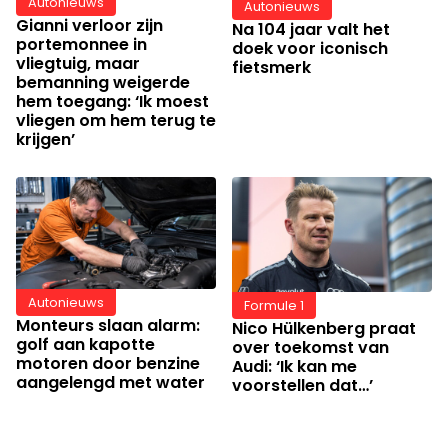
Autonieuws
Autonieuws
Gianni verloor zijn
Na 104 jaar valt het
portemonnee in
doek voor iconisch
vliegtuig, maar
fietsmerk
bemanning weigerde
hem toegang: ‘Ik moest
vliegen om hem terug te
krijgen’
Autonieuws
Formule 1
Monteurs slaan alarm:
Nico Hülkenberg praat
golf aan kapotte
over toekomst van
motoren door benzine
Audi: ‘Ik kan me
aangelengd met water
voorstellen dat…’