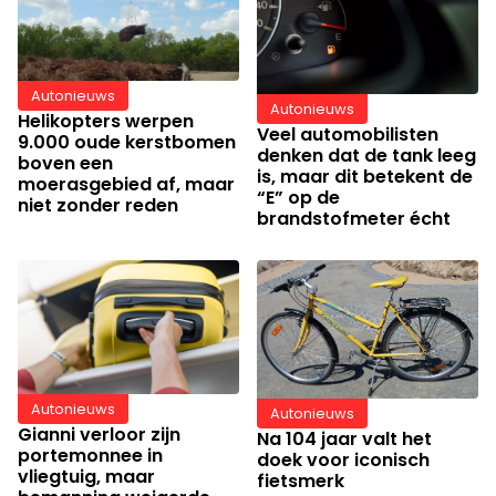
Autonieuws
Autonieuws
Helikopters werpen
Veel automobilisten
9.000 oude kerstbomen
denken dat de tank leeg
boven een
is, maar dit betekent de
moerasgebied af, maar
“E” op de
niet zonder reden
brandstofmeter écht
Autonieuws
Autonieuws
Gianni verloor zijn
Na 104 jaar valt het
portemonnee in
doek voor iconisch
vliegtuig, maar
fietsmerk