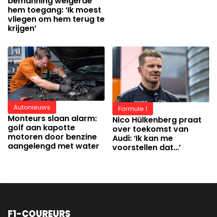
bemanning weigerde
hem toegang: ‘Ik moest
vliegen om hem terug te
krijgen’
Autonieuws
Formule 1
Monteurs slaan alarm:
Nico Hülkenberg praat
golf aan kapotte
over toekomst van
motoren door benzine
Audi: ‘Ik kan me
aangelengd met water
voorstellen dat…’
F1-COUREURS