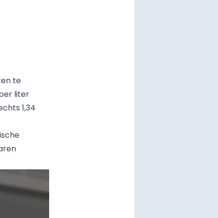
ken te
er liter
echts 1,34
fische
jaren