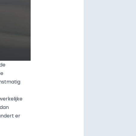
 de
de
unstmatig
werkelijke
 dan
andert er