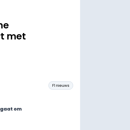
ne
rt met
F1 nieuws
t gaat om