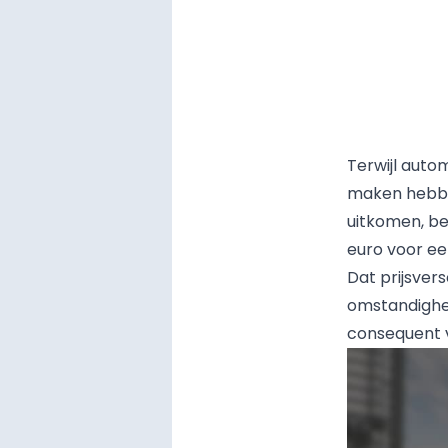
Terwijl auto
maken hebben
uitkomen, be
euro voor een
Dat prijsver
omstandighed
consequent 