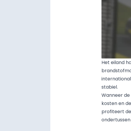
Het eiland ha
brandstofmar
internationa
stabiel.
Wanneer de ol
kosten en de
profiteert de
ondertussen v