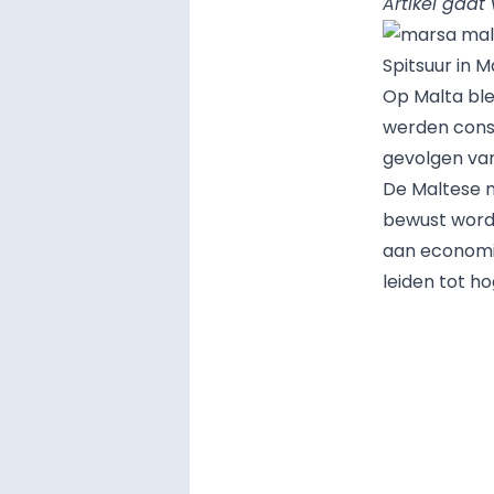
Artikel gaat
Spitsuur in M
Op Malta ble
werden cons
gevolgen van
De Maltese m
bewust wordt
aan economis
leiden tot h