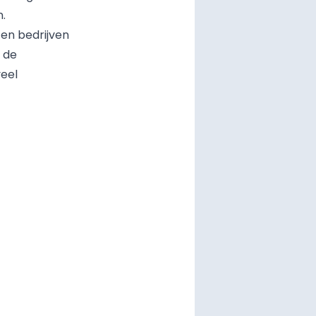
.
en bedrijven
 de
veel