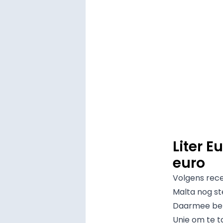
Liter E
euro
Volgens rece
Malta nog ste
Daarmee beh
Unie om te t