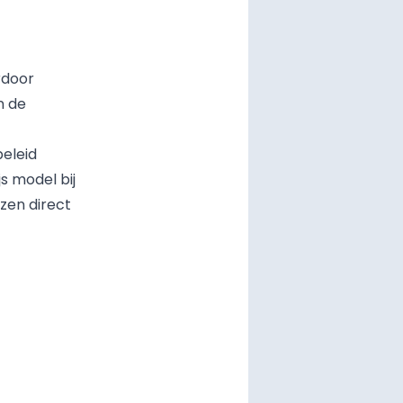
rdoor
n de
beleid
s model bij
zen direct