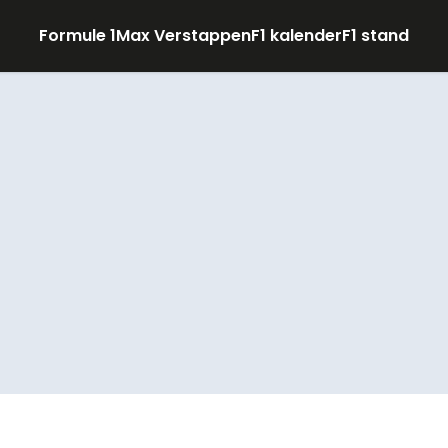
Formule 1
Max Verstappen
F1 kalender
F1 stand