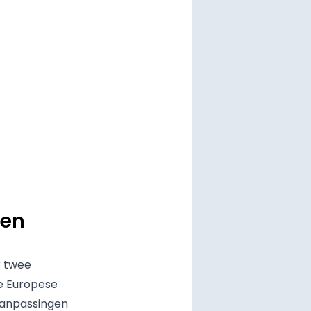
nen
r twee
ge Europese
 aanpassingen