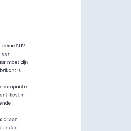
 kleine SUV
t een
ar moet zijn.
brikant is
 de compacte
nt, kost in
lende
s al een
meer dan