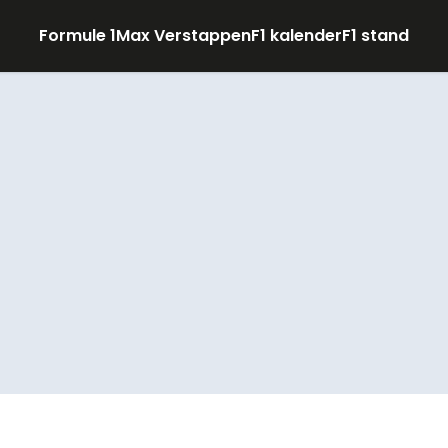
Formule 1
Max Verstappen
F1 kalender
F1 stand