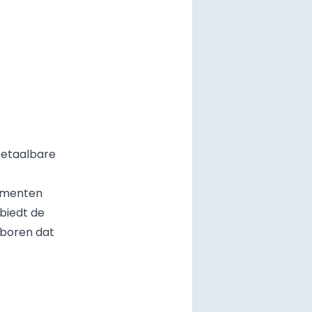
 betaalbare
sumenten
 biedt de
 boren dat