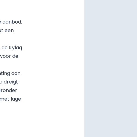
e aanbod.
at een
t de Kylaq
 voor de
hting aan
 dreigt
aronder
 met lage