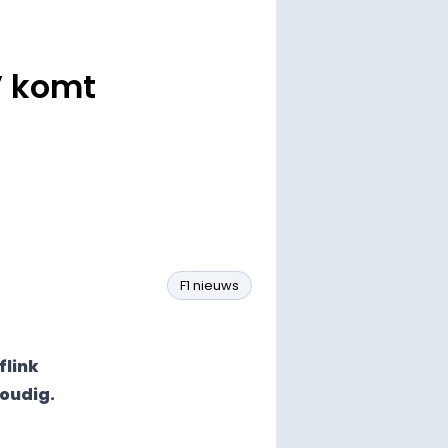
V komt
F1 nieuws
flink
oudig.