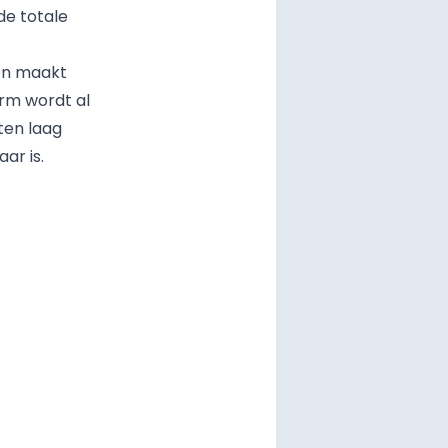
de totale
 en maakt
rm wordt al
ten laag
ar is.