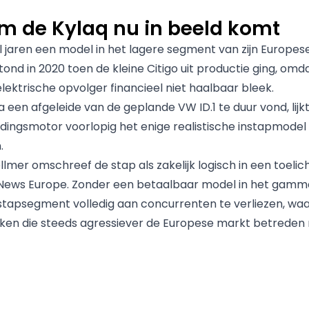
 de Kylaq nu in beeld komt
l jaren een model in het lagere segment van zijn Europes
tond in 2020 toen de kleine Citigo uit productie ging, omd
lektrische opvolger financieel niet haalbaar bleek.
een afgeleide van de geplande VW ID.1 te duur vond, lijk
ingsmotor voorlopig het enige realistische instapmodel
.
llmer omschreef de stap als zakelijk logisch in een toelic
News Europe. Zonder een betaalbaar model in het gamma
stapsegment volledig aan concurrenten te verliezen, wa
ken die steeds agressiever de Europese markt betreden