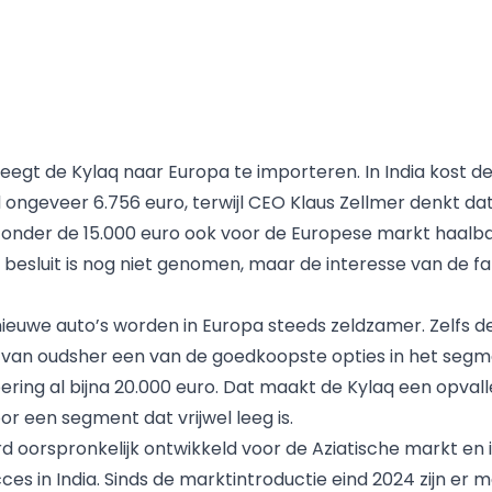
egt de Kylaq naar Europa te importeren. In India kost de
ngeveer 6.756 euro, terwijl CEO Klaus Zellmer denkt da
 onder de 15.000 euro ook voor de Europese markt haalba
f besluit is nog niet genomen, maar de interesse van de fa
ieuwe auto’s worden in Europa steeds zeldzamer. Zelfs
 van oudsher een van de goedkoopste opties in het segme
oering al bijna 20.000 euro. Dat maakt de Kylaq een opval
or een segment dat vrijwel leeg is.
d oorspronkelijk ontwikkeld voor de Aziatische markt en i
es in India. Sinds de marktintroductie eind 2024 zijn er 