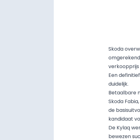
Skoda overwe
omgerekend o
verkoopprijs
Een definitie
duidelijk.
Betaalbare n
Skoda Fabia,
de basisuitv
kandidaat vo
De Kylaq wer
bewezen succ