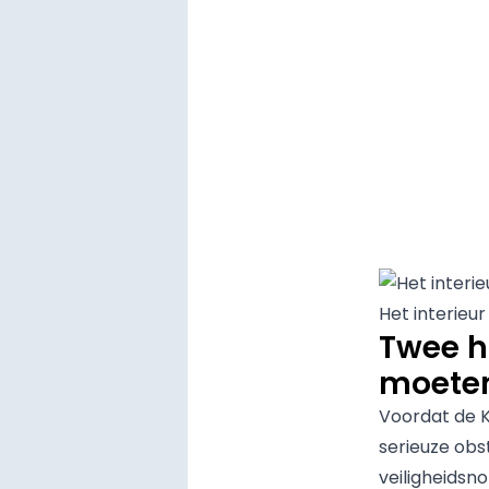
Het interieu
Twee h
moete
Voordat de K
serieuze obs
veiligheidsno