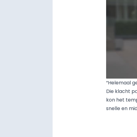
“Helemaal g
Die klacht p
kon het temp
snelle en mi