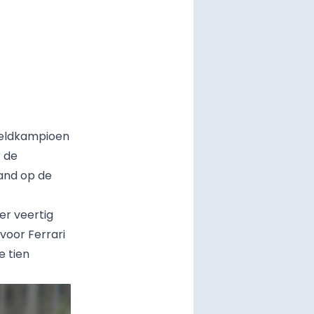
ereldkampioen
r de
tand op de
er veertig
voor Ferrari
e tien