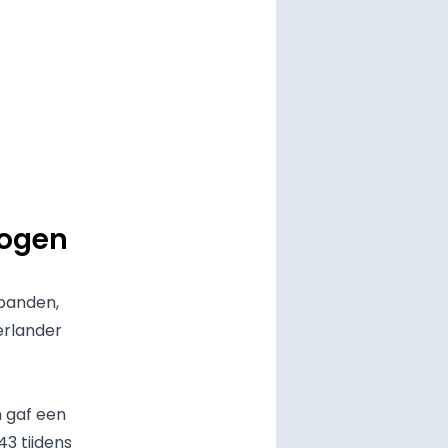
mogen
banden,
erlander
n gaf een
43 tijdens