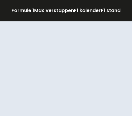
Formule 1
Max Verstappen
F1 kalender
F1 stand