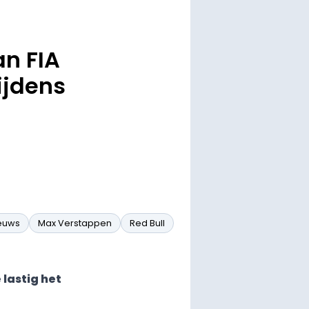
an FIA
ijdens
ieuws
Max Verstappen
Red Bull
lastig het