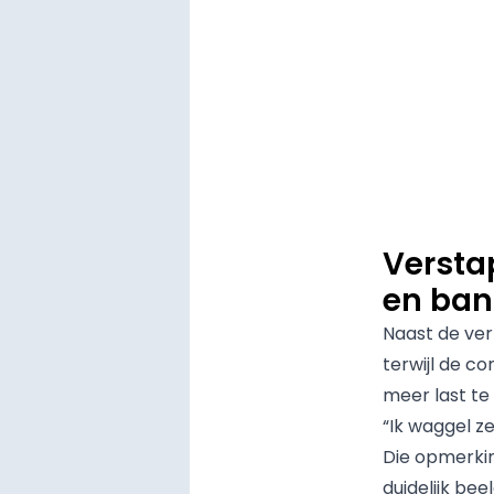
Versta
en ba
Naast de ve
terwijl de c
meer last te
“Ik waggel ze
Die opmerkin
duidelijk bee