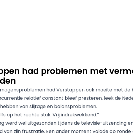
ppen had problemen met ver
nden
rmogensproblemen had Verstappen ook moeite met de 
oncurrentie relatief constant bleef presteren, leek de Ned
 hebben van slijtage en balansproblemen.
lfs op het rechte stuk. Vrij indrukwekkend.”
g werd wel uitgezonden tijdens de televisie-uitzending e
ld van zijn frustratie. Een ander moment volgde op ronde 