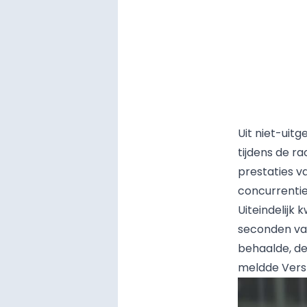
Uit niet-uit
tijdens de ra
prestaties v
concurrentie
Uiteindelijk
seconden van
behaalde, de
meldde Verst