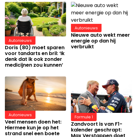
Autonieuws
Nieuwe auto wekt meer
energie op dan hij
Autonieuws
verbruikt
Doris (80) moet sparen
voor tandarts en bril: ‘Ik
denk dat ik ook zonder
medicijnen zou kunnen’
Autonieuws
Formule 1
Veel mensen doen het:
Zandvoort is van F1-
Hiermee kun je op het
kalender geschrapt:
strand snel een boete
Max Verstappen doet