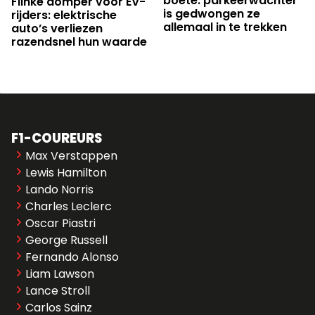
boete: parkeerwachter
Flinke domper voor EV-
is gedwongen ze
rijders: elektrische
allemaal in te trekken
auto’s verliezen
razendsnel hun waarde
F1-COUREURS
Max Verstappen
Lewis Hamilton
Lando Norris
Charles Leclerc
Oscar Piastri
George Russell
Fernando Alonso
Liam Lawson
Lance Stroll
Carlos Sainz