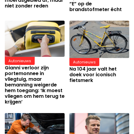
moerasgebied af, maar
“E” op de
niet zonder reden
brandstofmeter écht
Autonieuws
Autonieuws
Gianni verloor zijn
Na 104 jaar valt het
portemonnee in
doek voor iconisch
vliegtuig, maar
fietsmerk
bemanning weigerde
hem toegang: ‘Ik moest
vliegen om hem terug te
krijgen’